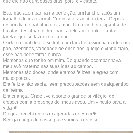
que ele não dura esses dias, pois  é viciante.
Este pão acompanha na perfeição, um lanche, após um 
trabalho de ir ao jornal. Como se diz aqui na terra. Depois 
de um dia de trabalho no campo. Uma vindima, apanha de 
batatas,desfolhar milho, tirar cabelo ao cebolo... tantas 
tarefas que se fazem no campo. 
Onde no final do dia se tinha um lanche assim parecido com 
pão, azeitonas, variedade de enchidos, queijo e vinho claro, 
esse não pode faltar, nunca.
Memórias que tenho em mim. De quando acompanhava 
meu avô materno nas suas idas ao campo.
Memórias tão doces, onde éramos felizes, alegres com 
muito pouco.
Era feliz e não sabia...sem preocupações sem qualquer tipo 
de freima.
Era criança...Onde tive a sorte o grande privilégio, de 
crescer com a presença de  meus avós. Um vinculo para a 
vida 💗 
Do qual recebi doses exageradas de Amor💗
Bem já chega de 
nostalgia e vamos a receita.