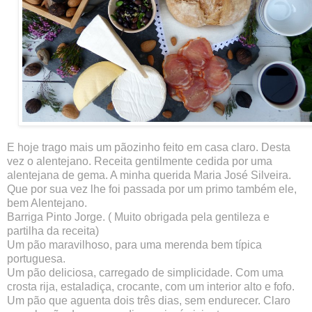
E hoje trago mais um pãozinho feito em casa claro. Desta 
vez o alentejano. Receita gentilmente cedida por uma 
alentejana de gema. A minha querida Maria José Silveira.
Que por sua vez lhe foi passada por um primo também ele, 
bem Alentejano. 
Barriga Pinto Jorge. ( Muito obrigada pela gentileza e  
partilha da receita)
Um pão maravilhoso, para uma merenda bem típica 
portuguesa.
Um pão deliciosa, carregado de simplicidade. Com uma 
crosta rija, estaladiça, crocante, com um interior alto e fofo. 
Um pão que aguenta dois três dias, sem endurecer. Claro 