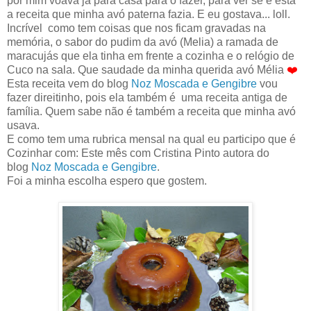
por mim voava já para casa para o fazer, para ver se é esta
a receita que minha avó paterna fazia. E eu gostava... loll.
Incrível como tem coisas que nos ficam gravadas na
memória, o sabor do pudim da avó (Melia) a ramada de
maracujás que ela tinha em frente a cozinha e o relógio de
Cuco na sala. Que saudade da minha querida avó Mélia
❤️
Esta receita vem do blog
Noz Moscada e Gengibre
vou
fazer direitinho, pois ela também é uma receita antiga de
família. Quem sabe não é também a receita que minha avó
usava.
E como tem uma rubrica mensal na qual eu participo que é
Cozinhar com: Este mês com Cristina Pinto autora do
blog
Noz Moscada e Gengibre
.
Foi a minha escolha espero que gostem.