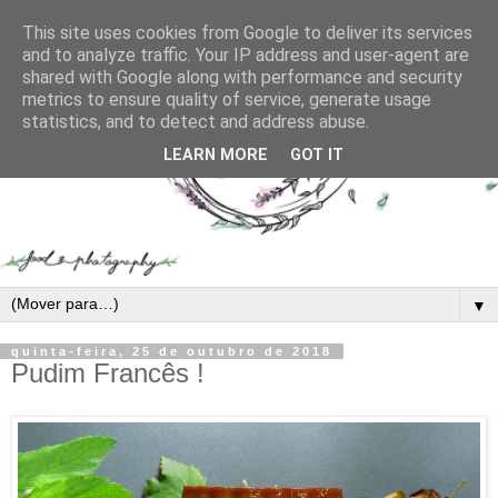
This site uses cookies from Google to deliver its services
and to analyze traffic. Your IP address and user-agent are
shared with Google along with performance and security
metrics to ensure quality of service, generate usage
statistics, and to detect and address abuse.
LEARN MORE
GOT IT
▼
quinta-feira, 25 de outubro de 2018
Pudim Francês !