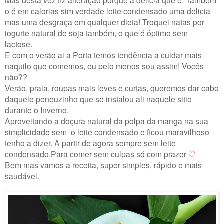
Mas desta vez fiz alteração porque a delicia que é. Também
o é em calorias sim verdade leite condensado uma delicia
mas uma desgraça em qualquer dieta! Troquei natas por
iogurte natural de soja também, o que é óptimo sem
lactose.
E com o verão ai a Porta temos tendência a cuidar mais
naquilo que comemos, eu pelo menos sou assim! Vocês
não??
Verão, praia, roupas mais leves e curtas, queremos dar cabo
daquele peneuzinho que se instalou ali naquele sitio
durante o Inverno.
Aproveitando a doçura natural da polpa da manga na sua
simplicidade sem o leite condensado e ficou maravilhoso
tenho a dizer. A partir de agora sempre sem leite
condensado.Para comer sem culpas só com prazer
♡
Bem mas vamos a receita, super simples, rápido e mais
saudável.