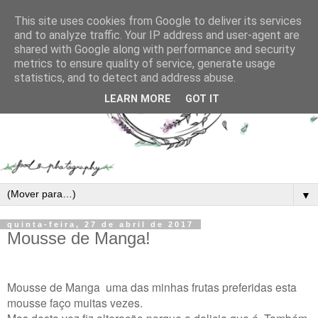
This site uses cookies from Google to deliver its services
and to analyze traffic. Your IP address and user-agent are
shared with Google along with performance and security
metrics to ensure quality of service, generate usage
statistics, and to detect and address abuse.
LEARN MORE
GOT IT
▼
quinta-feira, 27 de abril de 2017
Mousse de Manga!
Mousse de Manga uma das minhas frutas preferidas esta
mousse faço muitas vezes.