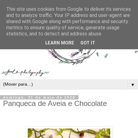
This site uses cookies from Google to deliver its services
and to analyze traffic. Your IP address and user-agent are
shared with Google along with performance and security
metrics to ensure quality of service, generate usage
statistics, and to detect and address abuse.
LEARN MORE
GOT IT
▼
domingo, 31 de maio de 2026
Panqueca de Aveia e Chocolate