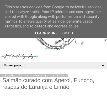
This site uses cookies from Google to deliver its services
and to analyze traffic. Your IP address and user-agent are
shared with Google along with performance and security
metrics to ensure quality of service, generate usage
statistics, and to detect and address abuse.
LEARN MORE
GOT IT
▼
sábado, 23 de novembro de 2024
Salmão curado com Aperol, Funcho,
raspas de Laranja e Limão