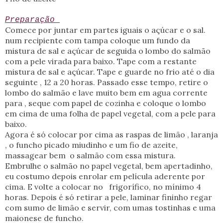
Preparação
Comece por juntar em partes iguais o açúcar e o sal.
num recipiente com tampa coloque um fundo da
mistura de sal e açúcar de seguida o lombo do salmão
com a pele virada para baixo. Tape com a restante
mistura de sal e açúcar. Tape e guarde no frio até o dia
seguinte , 12 a 20 horas. Passado esse tempo, retire o
lombo do salmão e lave muito bem em agua corrente
para , seque com papel de cozinha e coloque o lombo
em cima de uma folha de papel vegetal, com a pele para
baixo.
Agora é só colocar por cima as raspas de limão , laranja
, o funcho picado miudinho e um fio de azeite,
massagear bem o salmão com essa mistura.
Embrulhe o salmão no papel vegetal, bem apertadinho,
eu costumo depois enrolar em película aderente por
cima. E volte a colocar no frigorífico, no mínimo 4
horas. Depois é só retirar a pele, laminar fininho regar
com sumo de limão e servir, com umas tostinhas e uma
maionese de funcho.