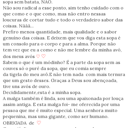
sopa sem batata, NÃO.
Não sou radical a esse ponto, sim tenho cuidado com o
que como e o que como, mas não entro nessas
loucuras de cortar tudo e todo o verdadeiro sabor das
coisas. Nããã...
Prefiro menos quantidade, mais qualidade e o sabor
genuíno das coisas. E deixem que vos diga esta sopa é
um consolo para o corpo e para a alma. Porque não
tem vez que eu a como e não me lembre da minha avó,
♡
dos meus avós
♡
Sabem o que é um módinho? É a parte da sopa sem as
couves só o puré da sopa, que eu comia sempre
da tigela do meu avô.E não tem nada com mais ternura
que um gesto desses. Graças a Deus sou abençoada,
tive uns avós de ouro.
Decididamente,esta é a minha sopa.
A malga também é linda, sou uma apaixonada por louça
assim antiga. E esta malga foi- me oferecida por uma
pessoa que me é muito especial. Uma senhora muito
pequenina, mas uma gigante, como ser humano.
♡
OBRIGADA de