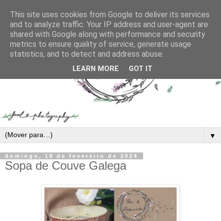
This site uses cookies from Google to deliver its services
and to analyze traffic. Your IP address and user-agent are
shared with Google along with performance and security
metrics to ensure quality of service, generate usage
statistics, and to detect and address abuse.
LEARN MORE
GOT IT
▼
domingo, 18 de fevereiro de 2024
Sopa de Couve Galega