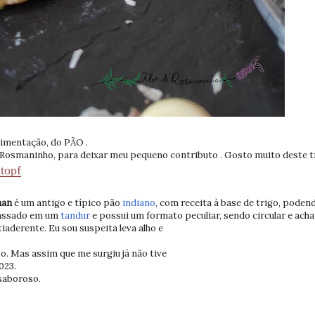
alimentação, do PÃO .
 Rosmaninho, para deixar meu pequeno contributo . Gosto muito deste t
topf
an
é um antigo e típico pão
indiano
, com receita à base de trigo, podend
 assado em um
tandur
e possui um formato peculiar, sendo circular e ach
aderente. Eu sou suspeita leva alho e
so. Mas assim que me surgiu já não tive
023.
saboroso.