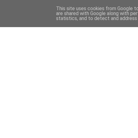
This site uses cookies from Google to 
are shared with Google along with per
statistics, and to detect and address