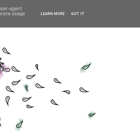
 user-agent
nerate usage
LEARN MORE
GOT IT