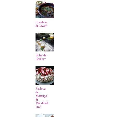
Chanfana
de Javali!
Bolas de
Berlim!!
Pavlova
de
Morango
&
Marshmal
low!