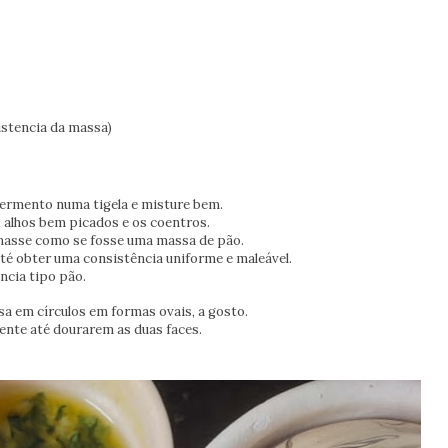
istencia da massa)
o fermento numa tigela e misture bem.
os alhos bem picados e os coentros.
masse como se fosse uma massa de pão.
é obter uma consistência uniforme e maleável.
ncia tipo pão.
a em círculos em formas ovais, a gosto.
uente até dourarem as duas faces.
.