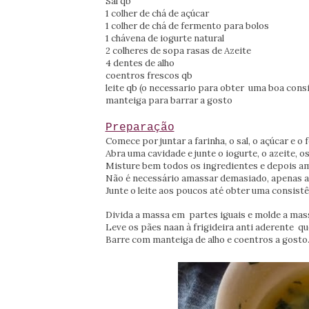
Sal qb
1 colher de chá de açúcar
1 colher de chá de fermento para bolos
1 chávena de iogurte natural
2 colheres de sopa rasas de Azeite
4 dentes de alho
coentros frescos qb
leite qb (o necessario para obter uma boa cons
manteiga para barrar a gosto
Preparação
Comece por juntar a farinha, o sal, o açúcar e 
Abra uma cavidade e junte o iogurte, o azeite, 
Misture bem todos os ingredientes e depois a
Não é necessário amassar demasiado, apenas at
Junte o leite aos poucos até obter uma consistê
Divida a massa em partes iguais e molde a mass
Leve os pães naan à frigideira anti aderente q
Barre com manteiga de alho e coentros a gosto