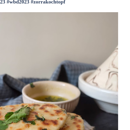
23
#wbd2023
#zorrakochtopf