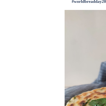
#worldbreadday20