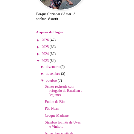
Porque Cozinhar é Amar...é
sonhar...é sorrir
Arquivo do blogue
►
2026
(42)
►
2025
(83)
►
2024
(82)
▼
2023
(84)
►
dezembro
(5)
►
novembro
(5)
▼
outubro
(7)
Semea recheada com
refogado de Bacalhau e
legumes
Pudim de Pão
Pão Naan
Croque Madame
Stembro foi mês de Uvas
e Vinho...
Novembro é mês de