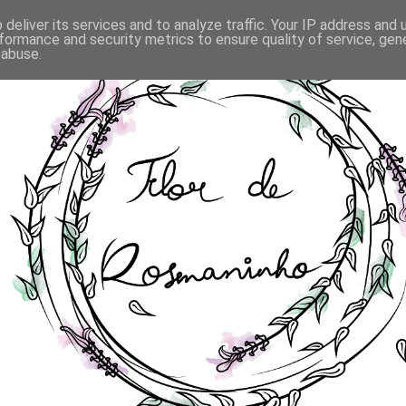
deliver its services and to analyze traffic. Your IP address and
formance and security metrics to ensure quality of service, ge
 abuse.