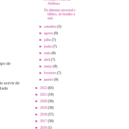
Abóbora
De alimento ancestral e
bíblico, de bendito a
mal...
►
setembro
(5)
►
agosto
(9)
►
julho
(7)
►
junho
(7)
►
maio
(8)
►
abril
(7)
ipo de
►
março
(8)
►
fevereiro
(7)
►
janeiro
(9)
o servir de
►
2022
(83)
atado
►
2021
(19)
►
2020
(56)
►
2019
(59)
►
2018
(57)
►
2017
(50)
►
2016
(1)