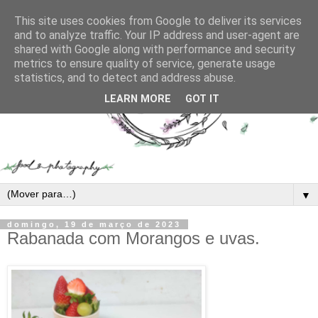
This site uses cookies from Google to deliver its services
and to analyze traffic. Your IP address and user-agent are
shared with Google along with performance and security
metrics to ensure quality of service, generate usage
statistics, and to detect and address abuse.
LEARN MORE
GOT IT
▼
domingo, 19 de março de 2023
Rabanada com Morangos e uvas.