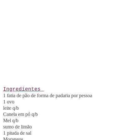
Ingredientes
1 fatia de pão de forma de padaria por pessoa
1 ovo
leite q/b
Canela em pó q/b
Mel q/b
sumo de limão
1 pitada de sal
Morangos