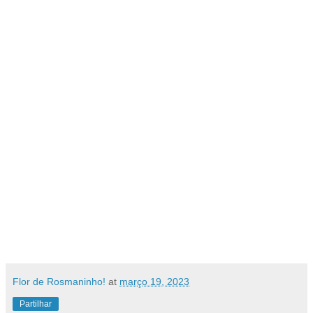
Flor de Rosmaninho!
at
março 19, 2023
Partilhar