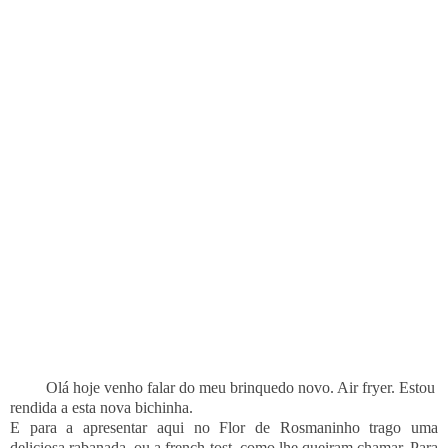
Olá hoje venho falar do meu brinquedo novo. Air fryer. Estou
rendida a esta nova
bichinha.
E para a apresentar aqui no Flor de Rosmaninho trago uma
deliciosa rabanada, ou a french tost, como lhe queiram chamar. Para