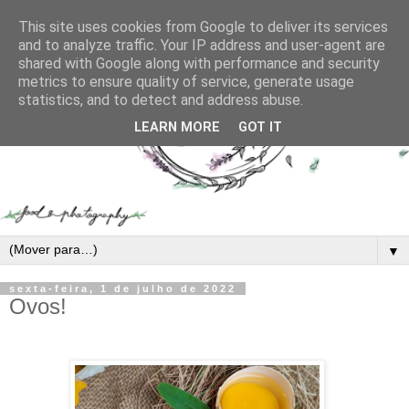
This site uses cookies from Google to deliver its services
and to analyze traffic. Your IP address and user-agent are
shared with Google along with performance and security
metrics to ensure quality of service, generate usage
statistics, and to detect and address abuse.
LEARN MORE
GOT IT
▼
sexta-feira, 1 de julho de 2022
Ovos!