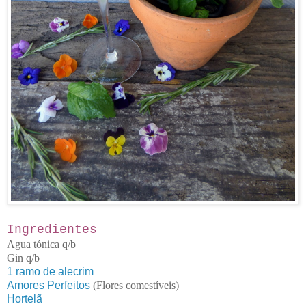
Ingredientes
Agua tónica q/b
Gin q/b
1 ramo de alecrim
Amores Perfeitos
(Flores comestíveis)
Hortelã