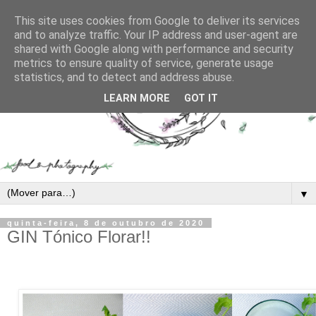
This site uses cookies from Google to deliver its services
and to analyze traffic. Your IP address and user-agent are
shared with Google along with performance and security
metrics to ensure quality of service, generate usage
statistics, and to detect and address abuse.
LEARN MORE
GOT IT
▼
quinta-feira, 8 de outubro de 2020
GIN Tónico Florar!!