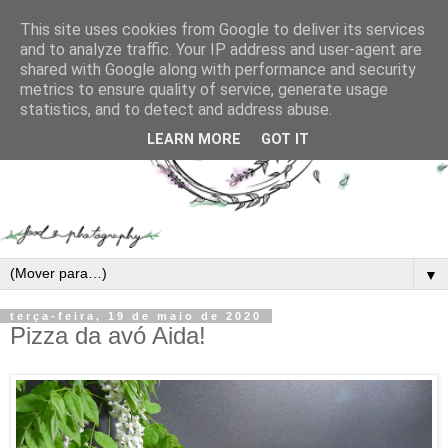
This site uses cookies from Google to deliver its services
and to analyze traffic. Your IP address and user-agent are
shared with Google along with performance and security
metrics to ensure quality of service, generate usage
statistics, and to detect and address abuse.
LEARN MORE
GOT IT
▼
terça-feira, 19 de maio de 2020
Pizza da avó Aida!