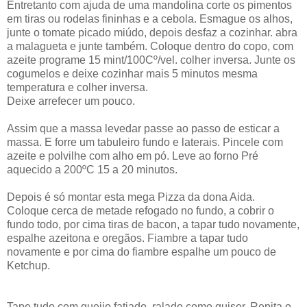
Entretanto com ajuda de uma mandolina corte os pimentos
em tiras ou rodelas fininhas e a cebola. Esmague os alhos,
junte o tomate picado miúdo, depois desfaz a cozinhar. abra
a malagueta e junte também. Coloque dentro do copo, com
azeite programe 15 mint/100Cº/vel. colher inversa. Junte os
cogumelos e deixe cozinhar mais 5 minutos mesma
temperatura e colher inversa.
Deixe arrefecer um pouco.
Assim que a massa levedar passe ao passo de esticar a
massa. E forre um tabuleiro fundo e laterais. Pincele com
azeite e polvilhe com alho em pó. Leve ao forno Pré
aquecido a 200ºC 15 a 20 minutos.
Depois é só montar esta mega Pizza da dona Aida.
Coloque cerca
de metade refogado no fundo, a cobrir o
fundo todo, por cima tiras de bacon, a tapar tudo novamente,
espalhe azeitona e oregãos. Fiambre a tapar tudo
novamente e por cima do fiambre espalhe um pouco de
Ketchup.
Tape tudo com queijo,fatiado ,ralado como quiser. Repita o