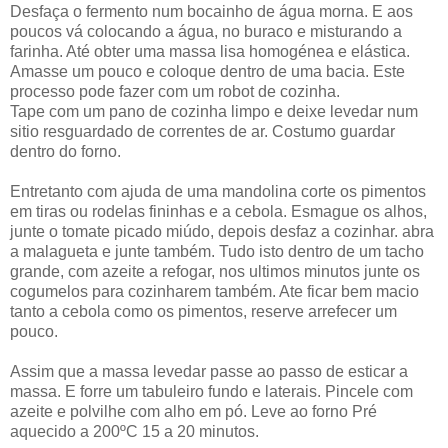
Desfaça o fermento num bocainho de água morna. E aos
poucos vá colocando a água, no buraco e misturando a
farinha. Até obter uma massa lisa homogénea e elástica.
Amasse um pouco e coloque dentro de uma bacia. Este
processo pode fazer com um robot de cozinha.
Tape com um pano de cozinha limpo e deixe levedar num
sitio resguardado de correntes de ar. Costumo guardar
dentro do forno.
Entretanto com ajuda de uma mandolina corte os pimentos
em tiras ou rodelas fininhas e a cebola. Esmague os alhos,
junte o tomate picado miúdo, depois desfaz a cozinhar. abra
a malagueta e junte também. Tudo isto dentro de um tacho
grande, com azeite a refogar, nos ultimos minutos junte os
cogumelos para cozinharem também. Ate ficar bem macio
tanto a cebola como os pimentos, reserve arrefecer um
pouco.
Assim que a massa levedar passe ao passo de esticar a
massa. E forre um tabuleiro fundo e laterais. Pincele com
azeite e polvilhe com alho em pó. Leve ao forno Pré
aquecido a 200ºC 15 a 20 minutos.