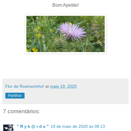
Bom Apetite!
Flor de Rosmaninho!
at
maio 19, 2020
Partilhar
7 comentários:
" R y k @ r d o "
19 de maio de 2020 às 08:13