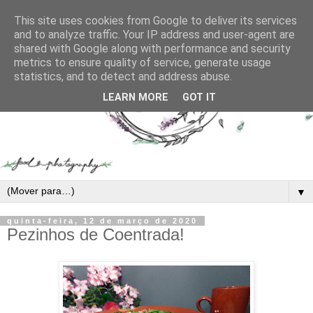
This site uses cookies from Google to deliver its services
and to analyze traffic. Your IP address and user-agent are
shared with Google along with performance and security
metrics to ensure quality of service, generate usage
statistics, and to detect and address abuse.
LEARN MORE
GOT IT
▼
quinta-feira, 12 de março de 2020
Pezinhos de Coentrada!