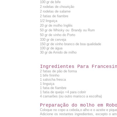
100 gr de bife
2 rodelas de chourição
2 rodelas de salame
2 fatias de fiambre
1/2 linguiça
20 gr de molho Inglês
50 gr de Whisky ou Brandy ou Rum
50 gr de vinho do Porto
330 gr de cerveja
150 gr de vinho branco de boa qualidade
100 gr de água
30 gr de Amido de milho
Ingredientes Para Francesi
2 fatias de pão de forma
1 bife fininho
1 salsicha fresca
1 linguiça
1 fatia de fiambre
1 fatia de queijo +4 para cobrir
4 camarões (ou outro marisco a escolha)
Preparação do molho em Rob
Coloque no copo a cebola,o alho e o azeite e piqu
Adicione os restantes ingredientes, excepto o a