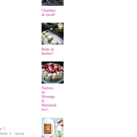
Chanfana
de Javali!
Bolas de
Berlim!!
Pavlova
de
Morango
&
Marshmal
low!
e 1.
dade 1. nesta