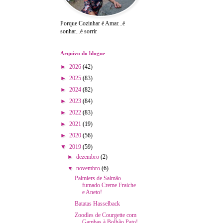
Porque Cozinhar é Amar...é
sonhar...é sorrir
Arquivo do blogue
►
2026
(42)
►
2025
(83)
►
2024
(82)
►
2023
(84)
►
2022
(83)
►
2021
(19)
►
2020
(56)
▼
2019
(59)
►
dezembro
(2)
▼
novembro
(6)
Palmiers de Salmão
fumado Creme Fraiche
e Aneto!
Batatas Hasselback
Zoodles de Courgette com
Gambas à Bolhão Pato!