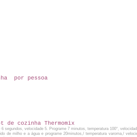
nha por pess
oa
ot de cozinha Thermomix
e 6 segundos, velocidade 5. Programe 7 minutos, temperatura 100°, velocidad
mido de milho e a água e programe 20
minutos,/ temperatura varoma,/ veloci