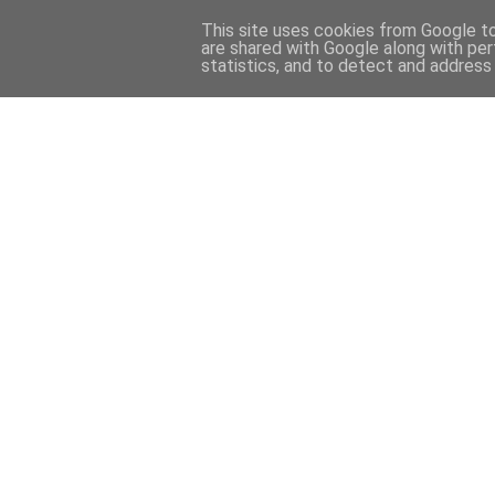
This site uses cookies from Google to 
are shared with Google along with per
statistics, and to detect and address