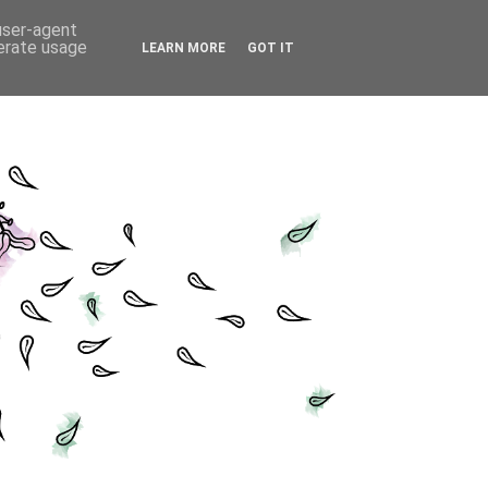
 user-agent
nerate usage
LEARN MORE
GOT IT