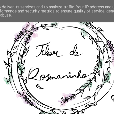
deliver its services and to analyze traffic. Your IP address and
formance and security metrics to ensure quality of service, ge
 abuse.