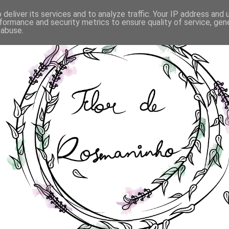
deliver its services and to analyze traffic. Your IP address and
formance and security metrics to ensure quality of service, ge
 abuse.