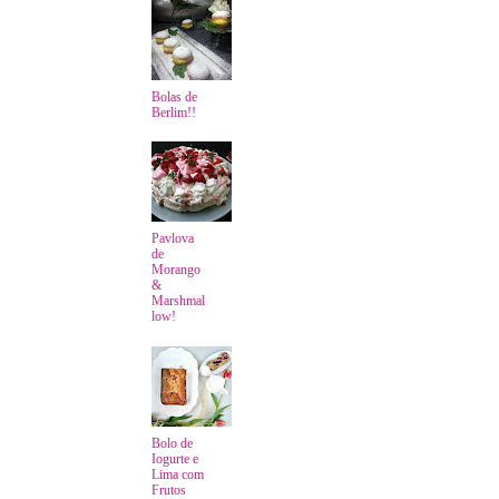
Bolas de
Berlim!!
Pavlova
de
Morango
&
Marshmal
low!
Bolo de
Iogurte e
Lima com
Frutos