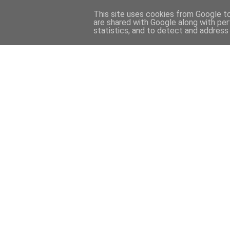
This site uses cookies from Google to 
are shared with Google along with per
statistics, and to detect and address