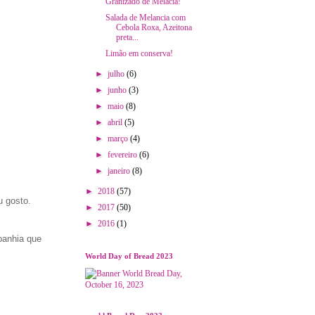
Granizado de Melacia!
Salada de Melancia com
Cebola Roxa, Azeitona
preta...
Limão em conserva!
►
julho
(6)
►
junho
(3)
►
maio
(8)
►
abril
(5)
►
março
(4)
►
fevereiro
(6)
►
janeiro
(8)
►
2018
(57)
u gosto.
►
2017
(50)
►
2016
(1)
panhia que
World Day of Bread 2023