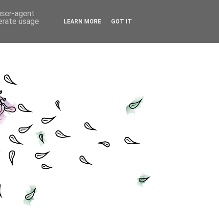
 user-agent
nerate usage
LEARN MORE
GOT IT