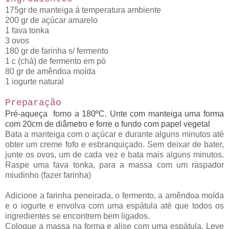
175gr de manteiga á temperatura ambiente
200 gr de açúcar amarelo
1 fava tonka
3 ovos
180 gr de farinha s/ fermento
1 c (chá) de fermento em pó
80 gr de amêndoa moída
1 iogurte natural
Preparação
Pré-aqueça forno a 180ºC. Unte com manteiga uma forma
com 20cm de diâmetro e forre o fundo com papel vegetal
Bata a manteiga com o açúcar e durante alguns minutos até
obter um creme fofo e esbranquiçado. Sem deixar de bater,
junte os ovos, um de cada vez e bata mais alguns minutos.
Raspe uma fava tonka, para a massa com um raspador
miudinho (fazer farinha)
Adicione a farinha peneirada, o fermento, a amêndoa moída
e o iogurte e envolva com uma espátula até que todos os
ingredientes se encontrem bem ligados.
Coloque a massa na forma e alise com uma espátula. Leve