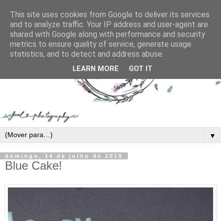
This site uses cookies from Google to deliver its services
and to analyze traffic. Your IP address and user-agent are
shared with Google along with performance and security
metrics to ensure quality of service, generate usage
statistics, and to detect and address abuse.
LEARN MORE
GOT IT
▼
domingo, 14 de julho de 2019
Blue Cake!