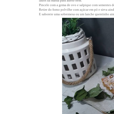
lados da massa para aderir bem.
Pincele com a gema de ovo e salpique com sementes de 
Retire do forno polvilhe com açúcar em pó e sirva ai
E saboreie uma sobremesa ou um lanche quentinho ain