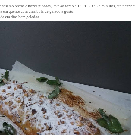
sesamo pretas e nozes picadas, leve ao forno a 180ºC 20 a 25 minutos, até ficar b
nda em quente com uma bola de gelado a gosto.
da em dias bem gelados...