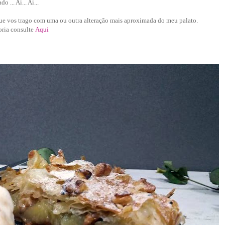
... Ai... Ai...
ue vos trago com uma ou outra alteração mais aproximada do meu palato.
oria consulte
Aqui