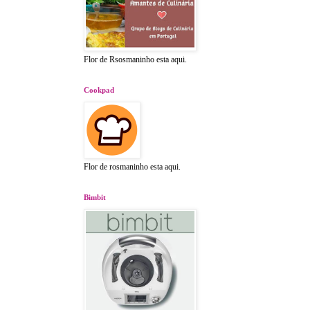
Flor de Rsosmaninho esta aqui.
Cookpad
Flor de rosmaninho esta aqui.
Bimbit