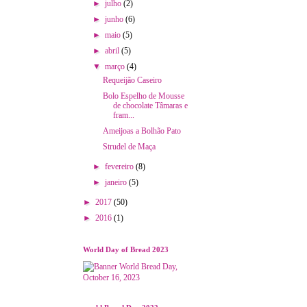
►
julho
(2)
►
junho
(6)
►
maio
(5)
►
abril
(5)
▼
março
(4)
Requeijão Caseiro
Bolo Espelho de Mousse
de chocolate Tâmaras e
fram...
Ameijoas a Bolhão Pato
Strudel de Maça
►
fevereiro
(8)
►
janeiro
(5)
►
2017
(50)
►
2016
(1)
World Day of Bread 2023