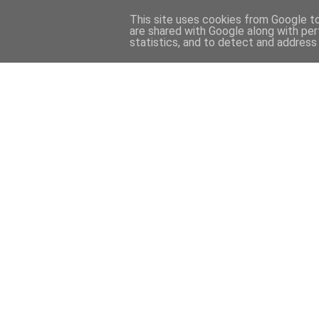
This site uses cookies from Google to 
are shared with Google along with per
statistics, and to detect and address