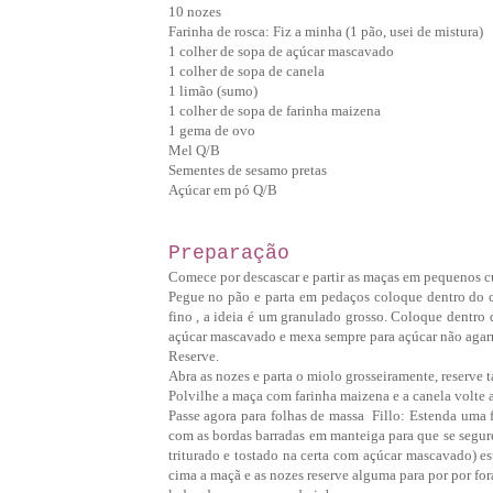
10 nozes
Farinha de rosca: Fiz a minha (1 pão, usei de mistura)
1 colher de sopa de açúcar mascavado
1 colher de sopa de canela
1 limão (sumo)
1 colher de sopa de farinha maizena
1 gema de ovo
Mel Q/B
Sementes de sesamo pretas
Açúcar em pó Q/B
Preparação
Comece por descascar e partir as maças em pequenos 
Pegue no pão e parta em pedaços coloque dentro do c
fino , a ideia é um granulado grosso. Coloque dentro 
açúcar mascavado e mexa sempre para açúcar não agarra
Reserve.
Abra as nozes e parta o miolo grosseiramente, reserve
Polvilhe a maça com farinha maizena e a canela volte a
Passe agora para folhas de massa Fillo: Estenda uma 
com as bordas barradas em manteiga para que se segure
triturado e tostado na certa com açúcar mascavado) e
cima a maçã e as nozes reserve alguma para por por f