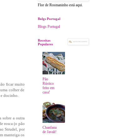
Flor de Rosmaninho está aqui.
Bolgs Portugal
Blogs Portugal
Receitas
Populares
Pão
Rústico
ão ficar muito
feito em
e uma colher de
casa!
 e docinho.
a sobre a outra
de rosca (o pão
Chanfana
o Strudel, por
de Javali!
om manteiga os