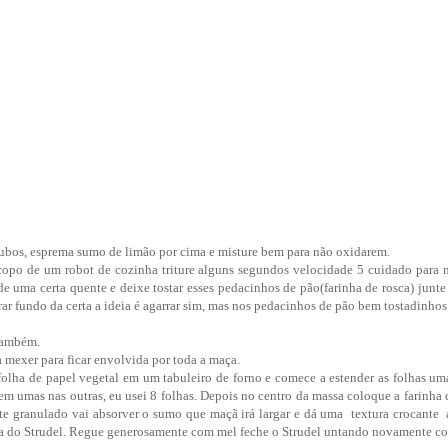
cubos, esprema sumo de limão por cima e misture bem para não oxidarem.
opo de um robot de cozinha triture alguns segundos velocidade 5 cuidado para n
de uma certa quente e deixe tostar esses pedacinhos de pão(farinha de rosca) junt
r fundo da certa a ideia é agarrar sim, mas nos pedacinhos de pão bem tostadinhos
 também.
 mexer para ficar envolvida por toda a maça.
folha de papel vegetal em um tabuleiro de forno e comece a estender as folhas um
m umas nas outras, eu usei 8 folhas. Depois no centro da massa coloque a farinha 
ste granulado vai absorver o sumo que maçã irá largar e dá uma textura
crocante
a
ora do Strudel. Regue generosamente com mel feche o Strudel untando novamente c