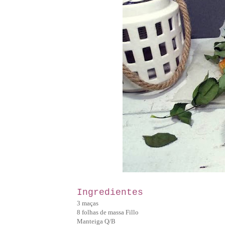
Ingredientes
3 maças
8 folhas de massa Fillo
Manteiga Q/B