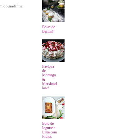
em douradinha.
Bolas de
Berlim!!
Pavlova
de
Morango
&
Marshmal
low!
Bolo de
Iogurte e
Lima com
Frutos