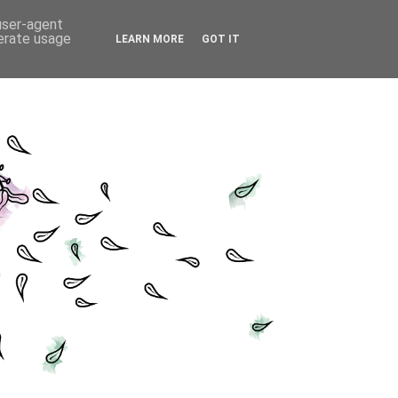
 user-agent
nerate usage
LEARN MORE
GOT IT