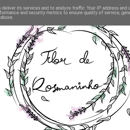
deliver its services and to analyze traffic. Your IP address and
formance and security metrics to ensure quality of service, ge
 abuse.