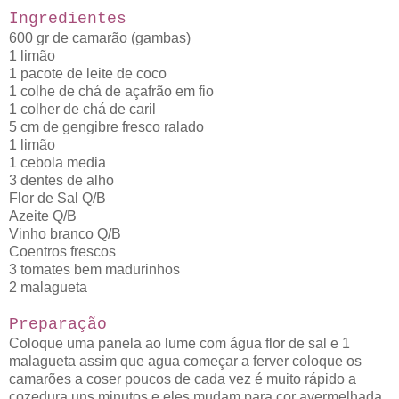
Ingredientes
600 gr de camarão (gambas)
1 limão
1 pacote de leite de coco
1 colhe de chá de açafrão em fio
1 colher de chá de caril
5 cm de gengibre fresco ralado
1 limão
1 cebola media
3 dentes de alho
Flor de Sal Q/B
Azeite Q/B
Vinho branco Q/B
Coentros frescos
3 tomates bem madurinhos
2 malagueta
Preparação
Coloque uma panela ao lume com água flor de sal e 1
malagueta assim que agua começar a ferver coloque os
camarões a coser poucos de cada vez é muito rápido a
cozedura uns minutos e eles mudam para cor avermelhada