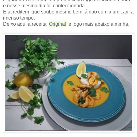
e nesse mesmo dia foi confeccionada.
E acreditem que soube mesmo bem já não comia um caril a
imenso tempo.
Deixo aqui a receita
Original
e logo mais abaixo a minha.