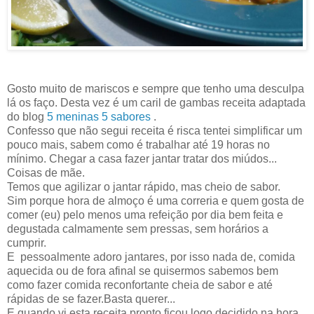
Gosto muito de mariscos e sempre que tenho uma desculpa
lá os faço. Desta vez é um caril de gambas receita adaptada
do blog
5 meninas 5 sabores
.
Confesso que não segui receita é risca tentei simplificar um
pouco mais, sabem como é trabalhar até 19 horas no
mínimo. Chegar a casa fazer jantar tratar dos miúdos...
Coisas de mãe.
Temos que agilizar o jantar rápido, mas cheio de sabor.
Sim porque hora de almoço é uma correria e quem gosta de
comer (eu) pelo menos uma refeição por dia bem feita e
degustada calmamente sem pressas, sem horários a
cumprir.
E pessoalmente adoro jantares, por isso nada de, comida
aquecida ou de fora afinal se quisermos sabemos bem
como fazer comida reconfortante cheia de sabor e até
rápidas de se fazer.Basta querer...
E quando vi esta receita pronto ficou logo decidido na hora