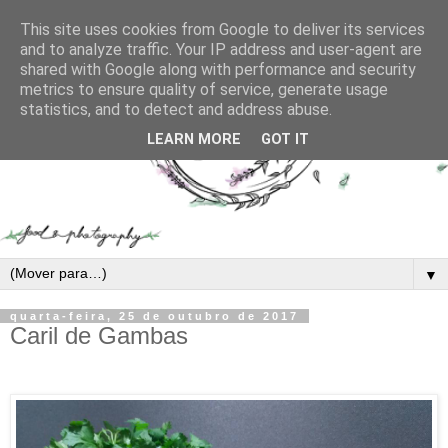
This site uses cookies from Google to deliver its services
and to analyze traffic. Your IP address and user-agent are
shared with Google along with performance and security
metrics to ensure quality of service, generate usage
statistics, and to detect and address abuse.
LEARN MORE
GOT IT
▼
quarta-feira, 25 de outubro de 2017
Caril de Gambas