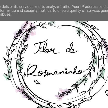
deliver its services and to analyze traffic. Your IP address and
formance and security metrics to ensure quality of service, ge
 abuse.