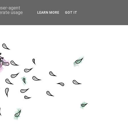
 user-agent
nerate usage
LEARN MORE
GOT IT