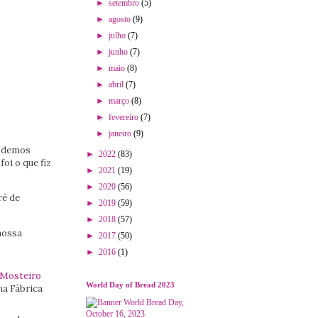
►
setembro
(5)
►
agosto
(9)
►
julho
(7)
►
junho
(7)
►
maio
(8)
►
abril
(7)
►
março
(8)
►
fevereiro
(7)
►
janeiro
(9)
Podemos
►
2022
(83)
oi o que fiz
►
2021
(19)
►
2020
(56)
ré de
►
2019
(59)
►
2018
(57)
nossa
►
2017
(50)
►
2016
(1)
Mosteiro
World Day of Bread 2023
na Fábrica