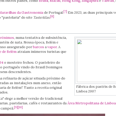
em outros países, como
Brasil
,
Macau
,
Hong Kong
,
Singapura
e
Taiwan
,
[
7
]
Maravilhas da Gastronomia
de Portugal.
Em 2023, as duas principais v
[
8
]
 "pastelaria" do site
TasteAtlas.
erónimos
, numa tentativa de subsistência,
stéis de nata. Nessa época, Belém e
cesso assegurado por
barcos
a
vapor
. A
e de Belém
atraíam inúmeros turistas que
34
o mosteiro fechou. O pasteleiro do
io português vindo do Brasil Domingos
s seus descendentes.
a refinaria de açúcar situada próximo do
radas as instalações num anexo, então
Fábrica dos pastéis de B
ria de Belém". Tanto a receita original
Lisboa 2007
ados.
" elege a melhor versão do tradicional
rias, pastelarias, cafés e restaurantes da
Área Metropolitana de Lisboa
[
9
]
[
10
]
 a campeã.