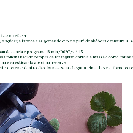
eixar arrefecer
as, o açúcar, a farinha e as gemas de ovo e o puré de abóbora e misture
10 s
pau de canela
e programe
18
min/90°C/vel 1,5
sa folhaha usei de compra da retangular, enrrole a massa e corte fatias
ma e vá esticando até cima, reserve.
deite o creme dentro das formas sem chegar a cima. Leve o forno cerc