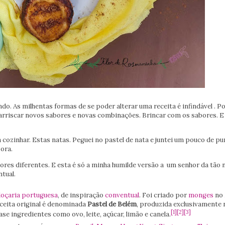
o. As milhentas formas de se poder alterar uma receita é infindável . 
rriscar novos sabores e novas combinações. Brincar com os sabores. E f
 cozinhar. E
stas natas. Peguei no pastel de nata e juntei um pouco de pu
ora.
bores diferentes. E esta é só a minha humilde versão a um senhor da tão 
tual.
oçaria
portuguesa
, de inspiração
conventual
. Foi criado por
monges
no
eceita original é denominada
Pastel de Belém
, produzida exclusivamente 
[
1
]
[
2
]
[
3
]
se ingredientes como ovo, leite, açúcar, limão e canela.