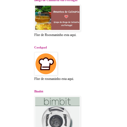
Flor de Rsosmaninho esta aqui.
Cookpad
Flor de rosmaninho esta aqui.
Bimbit