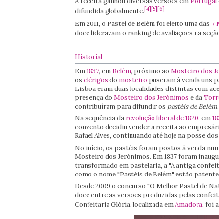
A receita ganhou diversas versões em
Portugal
[
4
]
[
5
]
[
6
]
difundida globalmente.
Em 2011, o Pastel de Belém foi eleito uma das
7 
doce lideravam o ranking de avaliações na seção
Historial
Em
1837
, em
Belém
, próximo ao
Mosteiro dos J
os
clérigos
do
mosteiro
puseram à venda uns pa
Lisboa eram duas localidades distintas com a
presença do
Mosteiro dos Jerónimos
e da
Torr
contribuíram para difundir os
pastéis de Belém
.
Na sequência da
revolução liberal de 1820
, em
18
convento decidiu vender a receita ao empresár
Rafael Alves, continuando até hoje na posse do
No início, os pastéis foram postos à venda num
Mosteiro dos Jerónimos. Em 1837 foram inaugu
transformado em pastelaria, a "A antiga confeita
como o nome "Pastéis de Belém" estão patente
Desde 2009 o concurso "O Melhor Pastel de Nata
doce entre as versões produzidas pelas confeita
Confeitaria Glória, localizada em
Amadora
, foi