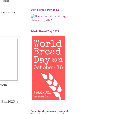
 sendo
world Bread Day 2022
ersões do
World Bread Day 2021
elém,
. Em 2023, a
Amantes de culinaria Grupo de
Blogs de Culinária em Portugal