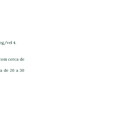
eg/vel 4.
 com cerca de
a de 20 a 30