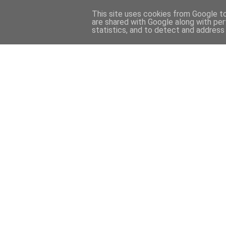
This site uses cookies from Google to 
are shared with Google along with per
statistics, and to detect and address