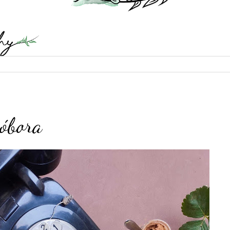
3
bóbora