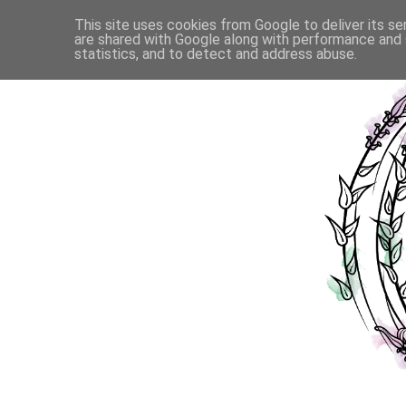
This site uses cookies from Google to deliver its se
are shared with Google along with performance and s
statistics, and to detect and address abuse.