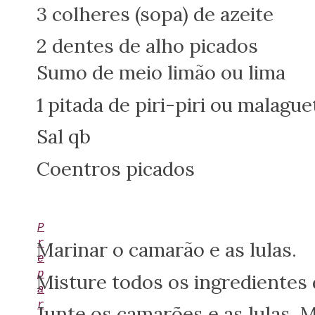
3 colheres (sopa) de azeite
2 dentes de alho picados
Sumo de meio limão ou lima
1 pitada de piri-piri ou malague
Sal qb
Coentros picados
P
r
Marinar o camarão e as lulas.
e
p
Misture todos os ingredientes 
a
r
Junte os camarões e as lulas. 