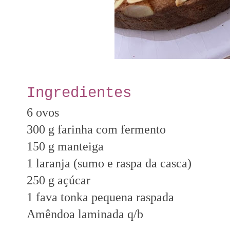
Ingredientes
6
ovos
300
g
farinha com fermento
150
g
manteiga
1
laranja (sumo e raspa da casca)
250
g
açúcar
1 fava tonka pequena raspada
Amêndoa laminada q/b