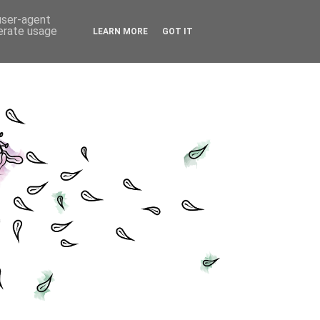
 user-agent
nerate usage
LEARN MORE
GOT IT