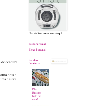
Flor de Rosmaninho está aqui.
Bolgs Portugal
Blogs Portugal
Receitas
a de cenoura
Populares
noura dois a
cima e sirva.
Pão
Rústico
feito em
casa!