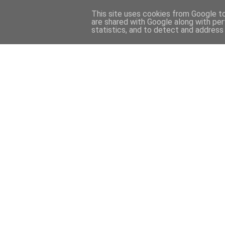
This site uses cookies from Google to 
are shared with Google along with per
statistics, and to detect and address