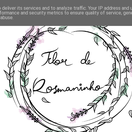
deliver its services and to analyze traffic. Your IP address and
formance and security metrics to ensure quality of service, ge
 abuse.