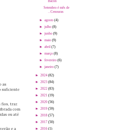
Bacon
Setembro é mês de
...Cenouras
►
agosto
(4)
►
julho
(8)
►
junho
(9)
►
maio
(9)
►
abril
(7)
►
março
(8)
►
fevereiro
(6)
►
janeiro
(7)
►
2024
(82)
►
2023
(84)
o as
►
2022
(83)
 suficiente
►
2021
(19)
►
2020
(56)
fios, traz
►
2019
(59)
librada com
idas ou até
►
2018
(57)
►
2017
(50)
verão e a
►
2016
(1)