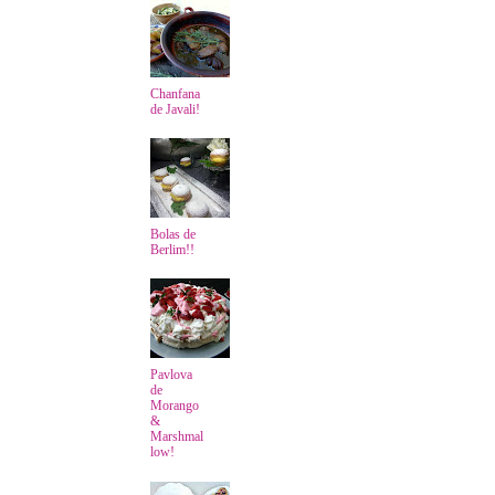
Chanfana
de Javali!
Bolas de
Berlim!!
Pavlova
de
Morango
&
Marshmal
low!