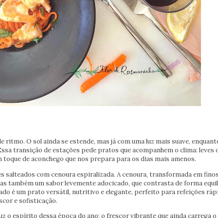
 ritmo. O sol ainda se estende, mas já com uma luz mais suave, enquant
Essa transição de estações pede pratos que acompanhem o clima: leves o
m toque de aconchego que nos prepara para os dias mais amenos.
s salteados com cenoura espiralizada. A cenoura, transformada em finos 
mas também um sabor levemente adocicado, que contrasta de forma equi
do é um prato versátil, nutritivo e elegante, perfeito para refeições ráp
cor e sofisticação.
 o espírito dessa época do ano: o frescor vibrante que ainda carrega o 