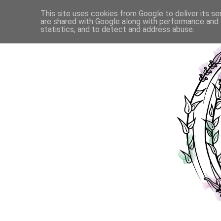
This site uses cookies from Google to deliver its se
are shared with Google along with performance and s
statistics, and to detect and address abuse.