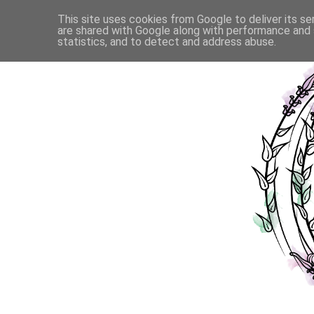
This site uses cookies from Google to deliver its se
are shared with Google along with performance and s
statistics, and to detect and address abuse.