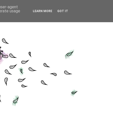
 user-agent
nerate usage
LEARN MORE
GOT IT