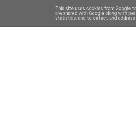
This site uses cookies from Google to 
are shared with Google along with per
statistics, and to detect and address