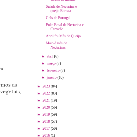
Salada de Nectarina e
queijo Borrata
Grês de Portugal
Poke Bowl de Nectarina e
Camarão
Abril foi Mês de Queijo...
Maio é mês de...
Nectarinas
►
abril
(6)
►
março
(7)
ta
►
fevereiro
(7)
►
janeiro
(10)
armos as
►
2023
(84)
vegetais,
►
2022
(83)
►
2021
(19)
►
2020
(56)
►
2019
(59)
►
2018
(57)
►
2017
(50)
►
2016
(1)