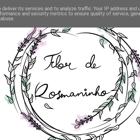
deliver its services and to analyze traffic. Your IP address and
formance and security metrics to ensure quality of service, ge
 abuse.