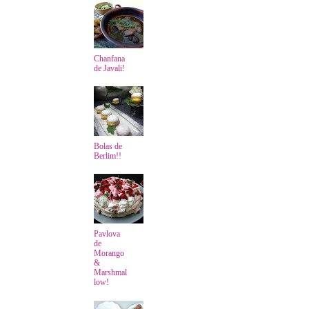
Chanfana
de Javali!
Bolas de
Berlim!!
Pavlova
de
Morango
&
Marshmal
low!