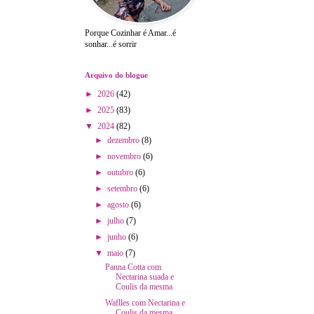
Porque Cozinhar é Amar...é
sonhar...é sorrir
Arquivo do blogue
►
2026
(42)
►
2025
(83)
▼
2024
(82)
►
dezembro
(8)
►
novembro
(6)
►
outubro
(6)
►
setembro
(6)
►
agosto
(6)
►
julho
(7)
►
junho
(6)
▼
maio
(7)
Panna Cotta com
Nectarina suada e
Coulis da mesma
Waflles com Nectarina e
Coulis da mesma