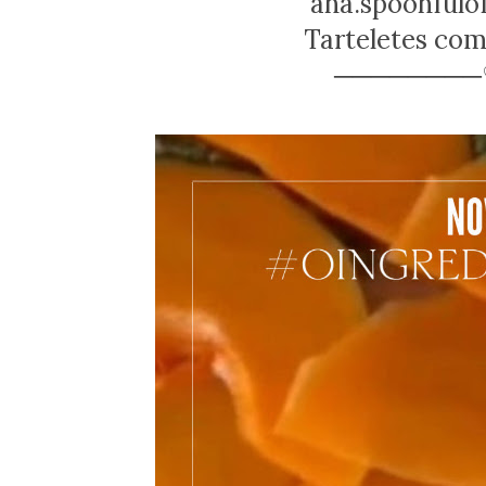
ana.spoonfulo
Tarteletes co
───────