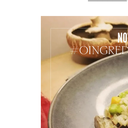
───────