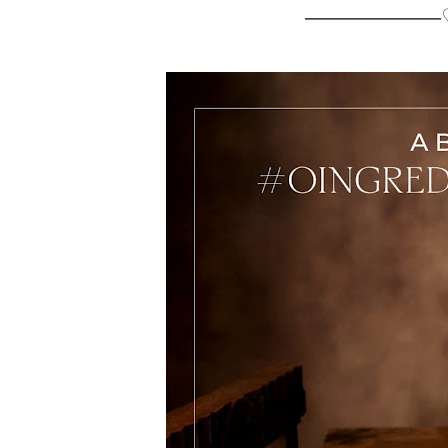
────────