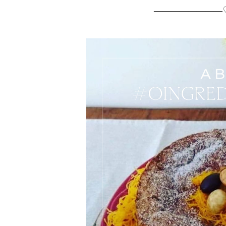
────────