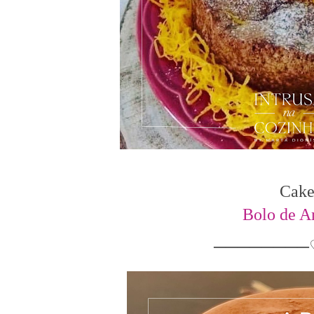
Cake
Bolo de A
──
──────