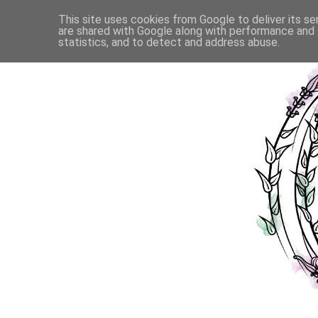
This site uses cookies from Google to deliver its se
are shared with Google along with performance and s
statistics, and to detect and address abuse.