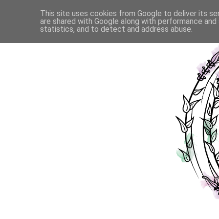
This site uses cookies from Google to deliver its se
are shared with Google along with performance and s
statistics, and to detect and address abuse.