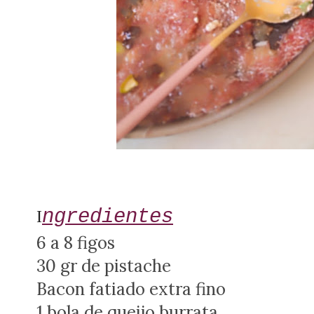
ngredientes
I
6 a 8 figos
30 gr de pistache
Bacon fatiado extra fino
1 bola de queijo burrata