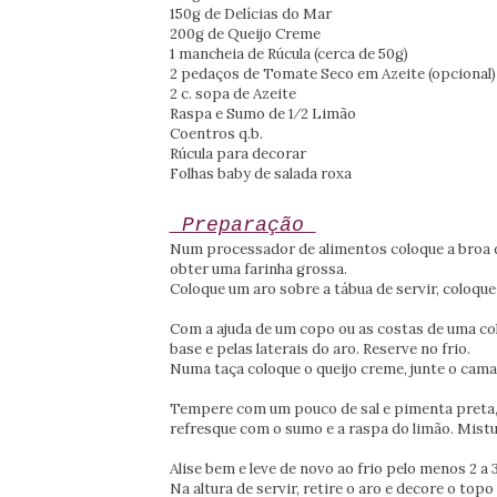
150g de Delícias do Mar
200g de Queijo Creme
1 mancheia de Rúcula (cerca de 50g)
2 pedaços de Tomate Seco em Azeite (opcional)
2 c. sopa de Azeite
Raspa e Sumo de 1⁄2 Limão
Coentros q.b.
Rúcula para decorar
Folhas baby de salada roxa
Preparação
Num processador de alimentos coloque a broa d
obter uma farinha grossa.
Coloque um aro sobre a tábua de servir, coloqu
Com a ajuda de um copo ou as costas de uma colh
base e pelas laterais do aro. Reserve no frio.
Numa taça coloque o queijo creme, junte o cam
Tempere com um pouco de sal e pimenta preta, 
refresque com o sumo e a raspa do limão. Mist
Alise bem e leve de novo ao frio pelo menos 2 a 
Na altura de servir, retire o aro e decore o top