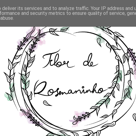
deliver its services and to analyze traffic. Your IP address and
formance and security metrics to ensure quality of service, ge
 abuse.