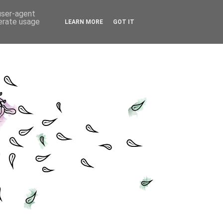
 user-agent
nerate usage
LEARN MORE
GOT IT