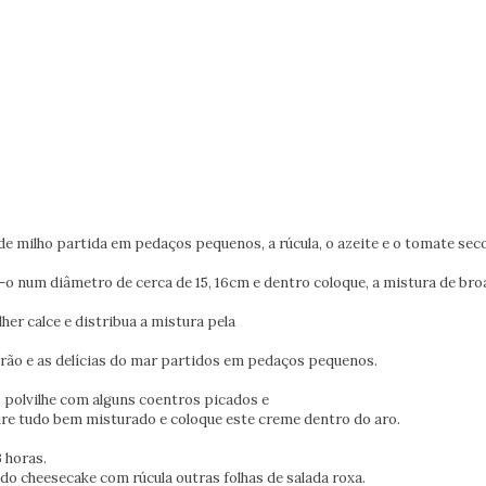
e milho partida em pedaços pequenos, a rúcula, o
azeite e o tomate seco
e-o num diâmetro de cerca de 15, 16cm e dentro coloque,
a mistura de bro
er calce e distribua a mistura pela
arão e as delícias do mar partidos em pedaços
pequenos.
polvilhe com alguns coentros picados e
ure tudo bem misturado e coloque este creme dentro do
aro.
3 horas.
o do cheesecake com rúcula outras folhas de salada roxa.