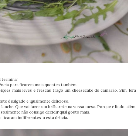
l termina!
dência para ficarem mais quentes também.
feições mais leves e frescas trago um cheesecake de camarão. Sim, le
te é salgado e igualmente delicioso.
he. Que vai fazer um brilharete na vossa mesa. Porque é lindo, além 
essoalmente não consigo decidir qual gosto mais.
 ficaram indiferentes a esta delícia.