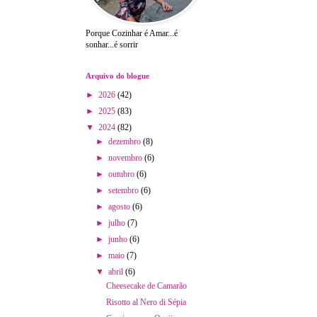
Porque Cozinhar é Amar...é
sonhar...é sorrir
Arquivo do blogue
►
2026
(42)
►
2025
(83)
▼
2024
(82)
►
dezembro
(8)
►
novembro
(6)
►
outubro
(6)
►
setembro
(6)
►
agosto
(6)
►
julho
(7)
►
junho
(6)
►
maio
(7)
▼
abril
(6)
Cheesecake de Camarão
Risotto al Nero di Sépia