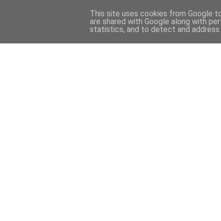
This site uses cookies from Google to 
are shared with Google along with per
statistics, and to detect and address