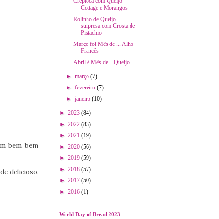
Crepioca com Queijo
Cottage e Morangos
Rolinho de Queijo
surpresa com Crosta de
Pistachio
Março foi Mês de ... Alho
Francês
Abril é Mês de... Queijo
►
março
(7)
►
fevereiro
(7)
►
janeiro
(10)
►
2023
(84)
►
2022
(83)
►
2021
(19)
ram bem, bem
►
2020
(56)
►
2019
(59)
►
2018
(57)
de delicioso.
►
2017
(50)
►
2016
(1)
World Day of Bread 2023