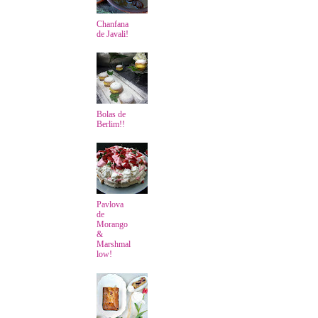
Chanfana
de Javali!
Bolas de
Berlim!!
Pavlova
de
Morango
&
Marshmal
low!