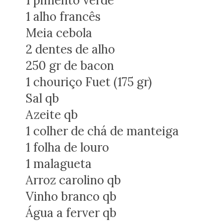
1 pimento verde
1 alho francês
Meia cebola
2 dentes de alho
250 gr de bacon
1 chouriço Fuet (175 gr)
Sal qb
Azeite qb
1 colher de chá de manteiga
1 folha de louro
1 malagueta
Arroz carolino qb
Vinho branco qb
Água a ferver qb