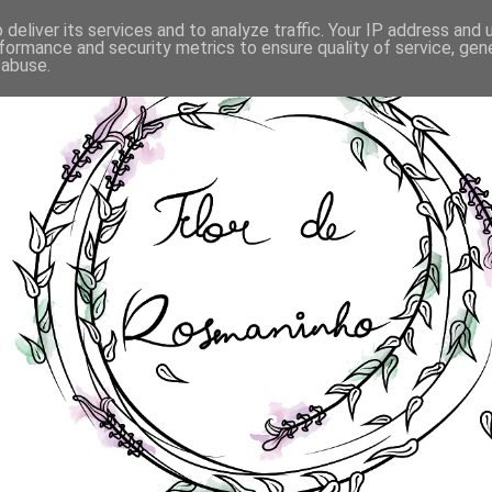
deliver its services and to analyze traffic. Your IP address and
formance and security metrics to ensure quality of service, ge
 abuse.