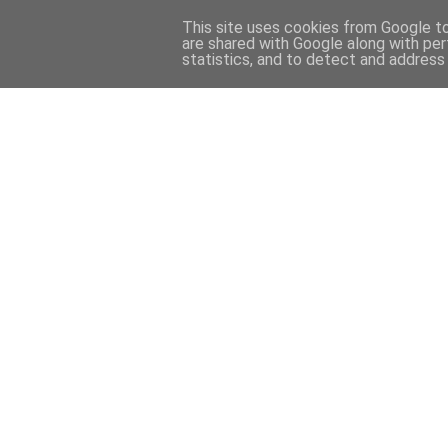
This site uses cookies from Google to 
are shared with Google along with per
statistics, and to detect and address