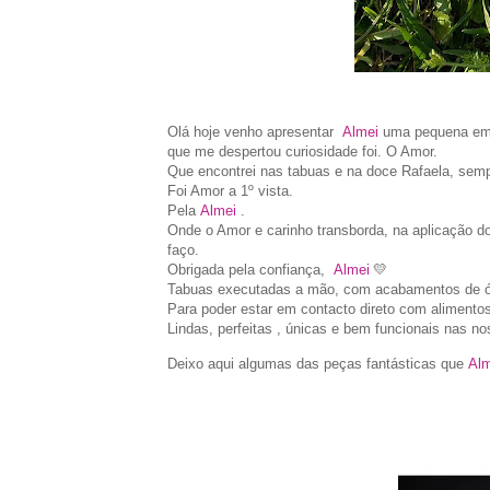
O
lá hoje venho apresentar
Almei
uma pequena empr
que me despertou curiosidade foi. O Amor.
Que encontrei nas tabuas e na doce Rafaela, sem
Foi Amor a 1º vista.
Pela
Almei
.
Onde o Amor e carinho transborda, na aplicação do
faço.
Obrigada pela confiança,
Almei
💛
Tabuas executadas a mão, com acabamentos de óle
Para poder estar em contacto direto com alimento
Lindas, perfeitas , únicas e bem funcionais nas n
Deixo aqui algumas das peças fantásticas que
Alm