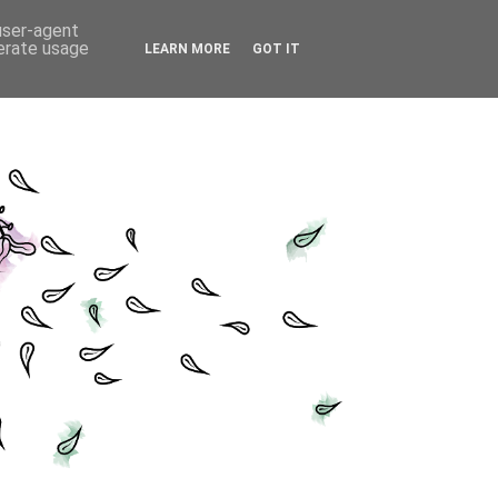
 user-agent
nerate usage
LEARN MORE
GOT IT