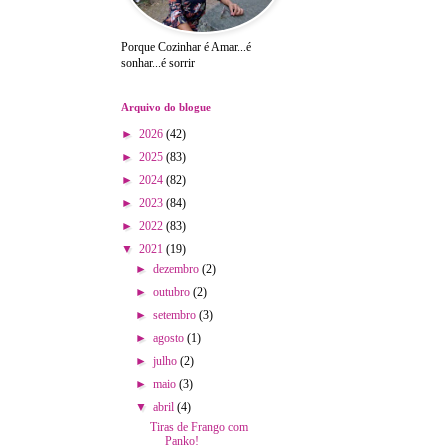
Porque Cozinhar é Amar...é
sonhar...é sorrir
Arquivo do blogue
►
2026
(42)
►
2025
(83)
►
2024
(82)
►
2023
(84)
►
2022
(83)
▼
2021
(19)
►
dezembro
(2)
►
outubro
(2)
►
setembro
(3)
►
agosto
(1)
►
julho
(2)
►
maio
(3)
▼
abril
(4)
Tiras de Frango com
Panko!