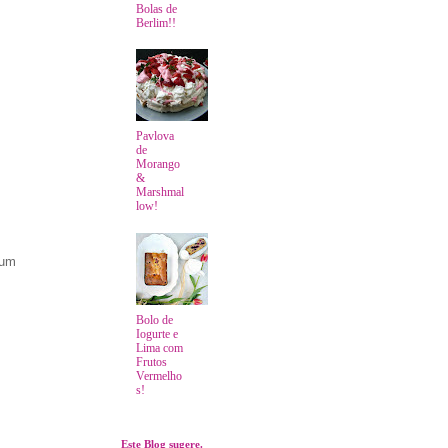
Bolas de
Berlim!!
Pavlova
de
Morango
&
Marshmal
low!
 um
Bolo de
Iogurte e
Lima com
Frutos
Vermelho
s!
Este Blog sugere.