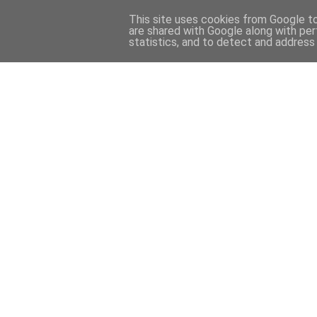
This site uses cookies from Google to 
are shared with Google along with per
statistics, and to detect and address