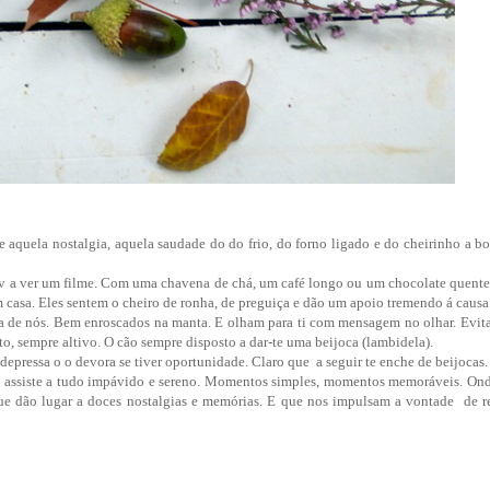
aquela nostalgia, aquela saudade do do frio, do forno ligado e do cheirinho a bo
a tv a ver um filme. Com uma chavena de chá, um café longo ou um chocolate quent
m casa. Eles sentem o cheiro de ronha, de preguiça e dão um apoio tremendo á causa.
a de nós. Bem enroscados na manta. E olham para ti com mensagem no olhar. Evita
o, sempre altivo. O cão sempre disposto a dar-te uma beijoca (lambidela).
 depressa o o devora se tiver oportunidade. Claro que a seguir te enche de beijocas.
ato assiste a tudo impávido e sereno. Momentos simples, momentos memoráveis. O
e dão lugar a doces nostalgias e memórias. E que nos impulsam a vontade de re