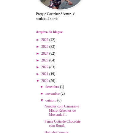
Porque Cozinhar é Amar...é
sonhar...é sorrir
Arquivo do blogue
►
2026
(42)
►
2025
(83)
►
2024
(82)
►
2023
(84)
►
2022
(83)
►
2021
(19)
▼
2020
(56)
►
dezembro
(1)
►
novembro
(2)
▼
outubro
(6)
Noodles com Camarão e
Micro Rebentos de
Mostarda f...
Panna Cotta de Chocolate
com Romã.
Bolo de Cenoura