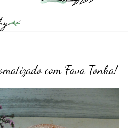
romatizado com Fava Tonka!