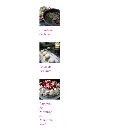
Chanfana
de Javali!
Bolas de
Berlim!!
Pavlova
de
Morango
&
Marshmal
low!