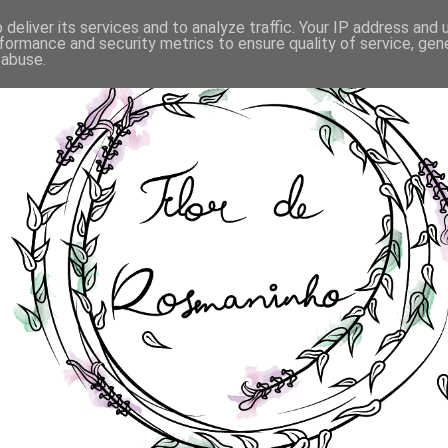
deliver its services and to analyze traffic. Your IP address and
formance and security metrics to ensure quality of service, ge
 abuse.