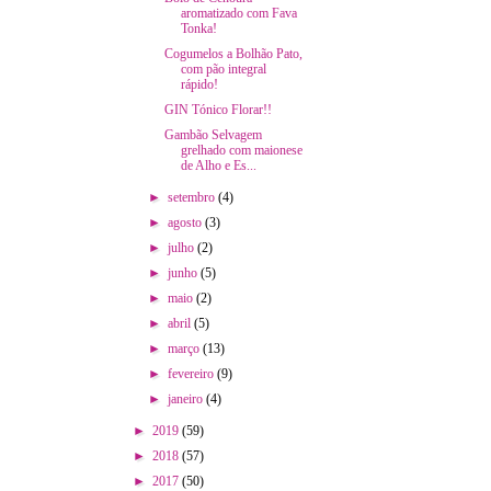
aromatizado com Fava
Tonka!
Cogumelos a Bolhão Pato,
com pão integral
rápido!
GIN Tónico Florar!!
Gambão Selvagem
grelhado com maionese
de Alho e Es...
►
setembro
(4)
►
agosto
(3)
►
julho
(2)
►
junho
(5)
►
maio
(2)
►
abril
(5)
►
março
(13)
►
fevereiro
(9)
►
janeiro
(4)
►
2019
(59)
►
2018
(57)
►
2017
(50)