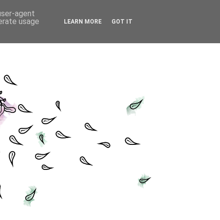
 user-agent
nerate usage
LEARN MORE
GOT IT