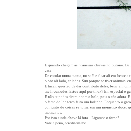
E quando chegam as primeiras chuvas no outono. Bate 
casa.
De enrolar numa manta, no sofá e ficar ali em frente 
o cão ali lado, colados. Sim porque se tiver animais e
E fazem questão de dar contributo deles, bem em cim
me incomodes. Estou aqui por ti, ok? Em especial o gat
E não te podes distrair com o bolo, pois o cão adora. E
o facto de lhe teres feito um bolinho. Enquanto o g
conjunto de coisas se torna em um momento doce, qu
momentos.
Por isso ainda chove lá fora... Ligamos o forno?
Vale a pena, acreditem-me.