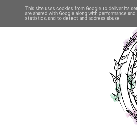
This site uses cookies from Google to deliver its se
are shared with Google along with performance and s
statistics, and to detect and address abuse.