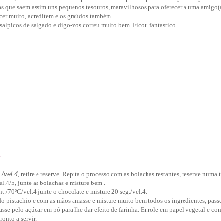
as que saem assim uns pequenos tesouros, maravilhosos para oferecer a uma amigo(
cer muito, acreditem e os graúdos
também.
 salpicos de salgado e digo-vos correu muito bem. Ficou fantastico.
a
./vel.4
, retire e reserve. Repita o processo com as bolachas restantes, reserve numa 
l.4/5, junte as bolachas e misture bem .
./70ºC/vel.4 junte o chocolate e misture 20 seg./vel.4.
do pistachio e com as mãos amasse e misture muito bem todos os ingredientes, pass
asse pelo açúcar em pó para lhe dar efeito de farinha. Enrole em papel vegetal e com
ronto a servir.