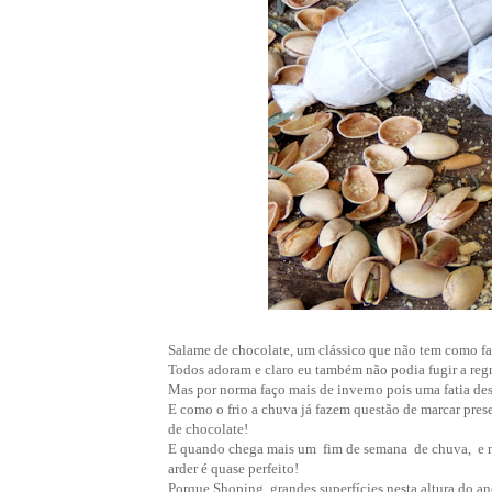
Salame de chocolate, um clássico que não tem como fa
Todos adoram e claro eu também não podia fugir a regr
Mas por norma faço mais de inverno pois uma fatia de
E como o frio a chuva já fazem questão de marcar pres
de chocolate!
E quando chega mais um fim de semana de chuva, e nã
arder é quase perfeito!
Porque Shoping, grandes superfícies nesta altura do 