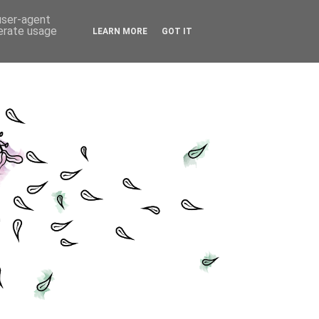
 user-agent
nerate usage
LEARN MORE
GOT IT