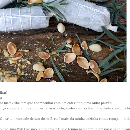
lhar!
a.
sta maravilha tem que acompanhar com um cafezinho, uma outra paixão...
ença anunciar o Inverno mesmo ai a porta, apetece um cafezinho quente com uma fa
o se tem vontade de sair do sofá, eu é mais da minha cozinha com a companhia d
ano não, mas NÃO mesmo tenho pavor. E se o tempo não permite um passeio pelo ca