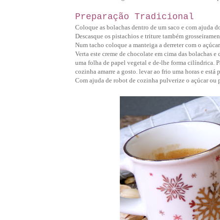
Preparação Tradicional
Coloque as bolachas dentro de um saco e com ajuda do 
Descasque os pistachios e triture também grosseiramen
Num tacho coloque a manteiga a derreter com o açúcar
Verta este creme de chocolate em cima das bolachas e 
uma folha de papel vegetal e de-lhe forma cilíndrica. P
cozinha amarre a gosto. levar ao frio uma horas e está p
Com ajuda de robot de cozinha pulverize o açúcar ou p