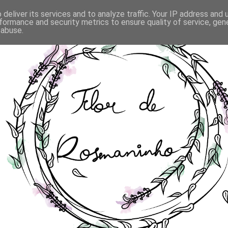
deliver its services and to analyze traffic. Your IP address and
formance and security metrics to ensure quality of service, ge
 abuse.