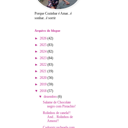
Porque Cozinhar é Amar...é
sonhar...é sorrir
Arquivo do blogue
►
2026
(42)
►
2025
(83)
►
2024
(82)
►
2023
(84)
►
2022
(83)
►
2021
(19)
►
2020
(56)
►
2019
(59)
▼
2018
(57)
▼
dezembro
(6)
Salame de Chocolate
negro com Pistachio!
Rolinhos de canela!!
And... Rolinhos de
Amora!!
Codorniz recheada com