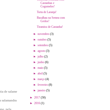
Castanhas e
Cogumelos!
Torta de Laranja!
Bacalhau na Semea com
Grelos!
Tiramisu de Castanha!
►
novembro
(3)
►
outubro
(5)
►
setembro
(5)
►
agosto
(3)
►
julho
(2)
►
junho
(6)
►
maio
(5)
►
abril
(5)
►
março
(4)
►
fevereiro
(8)
►
janeiro
(5)
tia de salame
►
2017
(50)
a salamandra
►
2016
(1)
mpo, pela