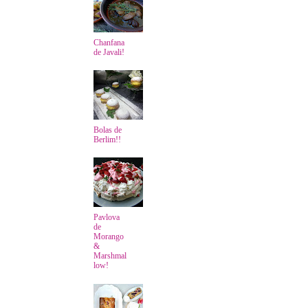
Chanfana
de Javali!
Bolas de
Berlim!!
Pavlova
de
Morango
&
Marshmal
low!