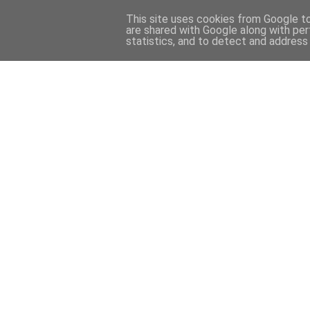
This site uses cookies from Google to 
are shared with Google along with per
statistics, and to detect and address