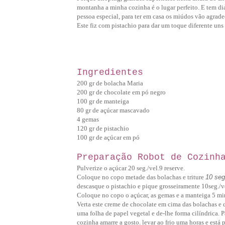
montanha a minha cozinha é o lugar perfeito.
E tem di
pessoa especial, para ter em casa os miúdos vão agrade
Este fiz com pistachio para dar um toque diferente uns
Ingredientes
200 gr de bolacha Maria
200 gr de chocolate em pó negro
100 gr de manteiga
80 gr de açúcar mascavado
4 gemas
120 gr de pistachio
100 gr de açúcar em pó
Preparação Robot de Cozinh
Pulverize o açúcar 20 seg./vel.9 reserve.
Coloque no copo metade das bolachas e triture
10 seg
descasque o pistachio e pique grosseiramente 10seg./ve
Coloque no copo o açúcar, as gemas e a manteiga 5 mint
Verta este creme de chocolate em cima das bolachas e 
uma folha de papel vegetal e de-lhe forma cilíndrica. P
cozinha amarre a gosto. levar ao frio uma horas e está p