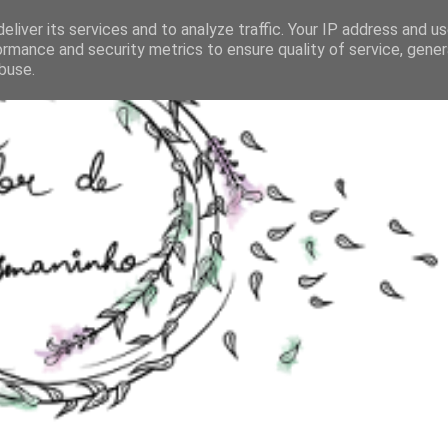
eliver its services and to analyze traffic. Your IP address and u
ormance and security metrics to ensure quality of service, gene
buse.