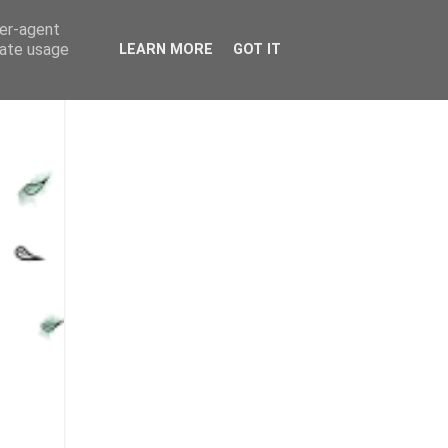
ser-agent
rate usage
LEARN MORE
GOT IT