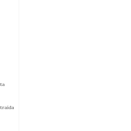
ta
ntraída