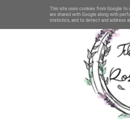
This site uses cookies from Google to d
are shared with Google along with perf
statistics, and to detect and address a