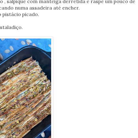
cio , salpique com manteiga derretida e raspe um pouco de
locando numa assadeira até encher.
 pistácio picado.
staladiço.