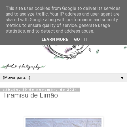
This site uses cookies from Google to deliver its services
and to analyze traffic. Your IP address and user-agent are
shared with Google along with performance and security
metrics to ensure quality of service, generate usage
statistics, and to detect and address abuse.
LEARN MORE
GOT IT
▼
sábado, 30 de novembro de 2024
Tiramisu de Limão