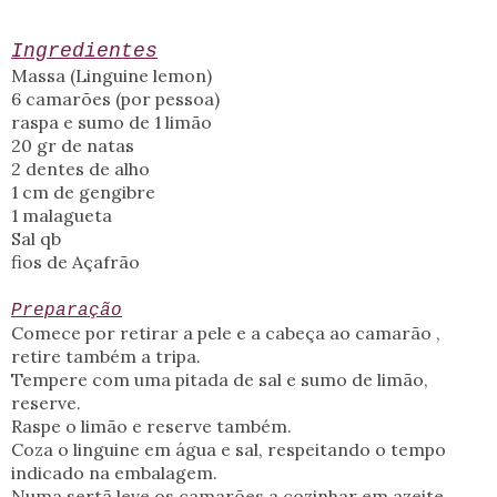
Ingredientes
Massa (Linguine lemon)
6 camarões (por pessoa)
raspa e sumo de 1 limão
20 gr de natas
2 dentes de alho
1 cm de gengibre
1 malagueta
Sal qb
fios de Açafrão
Preparação
Comece por retirar a pele e a cabeça ao camarão ,
retire também a tripa.
Tempere com uma pitada de sal e sumo de limão,
reserve.
Raspe o limão e reserve também.
Coza o linguine em água e sal, respeitando o tempo
indicado na embalagem.
Numa sertã leve os camarões a cozinhar em azeite ,