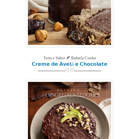
Terra e Sabor
🍂
Rafaela Cunha
𝗖𝗿𝗲𝗺𝗲 𝗱𝗲 𝗔𝘃𝗲𝗹ã 𝗲 𝗖𝗵𝗼𝗰𝗼𝗹𝗮𝘁𝗲
────────♡♡────────