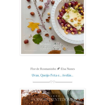
Flor de Rosmaninho
🍂
Elsa Nunes
Uvas, Queijo Feta e... Avelãs...
────────♡♡────────