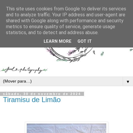
This site uses cookies from Google to deliver its services
and to analyze traffic. Your IP address and user-agent are
shared with Google along with performance and security
metrics to ensure quality of service, generate usage
statistics, and to detect and address abuse.
LEARN MORE
GOT IT
▼
sábado, 30 de novembro de 2024
Tiramisu de Limão