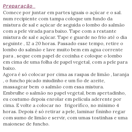
Preparação
Comece por juntar em partes iguais o açúcar e o sal.
num recipiente com tampa coloque um fundo da
mistura de sal e açúcar de seguida o lombo do salmão
com a pele virada para baixo. Tape com a restante
mistura de sal e açúcar. Tape e guarde no frio até o dia
seguinte , 12 a 20 horas. Passado esse tempo, retire o
lombo do salmão e lave muito bem em agua corrente
para , seque com papel de cozinha e coloque o lombo
em cima de uma folha de papel vegetal, com a pele para
baixo.
Agora é só colocar por cima as raspas de limão , laranja
, o funcho picado miudinho e um fio de azeite,
massagear bem o salmão com essa mistura.
Embrulhe o salmão no papel vegetal, bem apertadinho,
eu costumo depois enrolar em película aderente por
cima. E volte a colocar no frigorífico, no mínimo 4
horas. Depois é só retirar a pele, laminar fininho regar
com sumo de limão e servir, com umas tostinhas e uma
maionese de funcho.