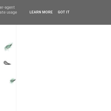
ser-agent
rate usage
LEARN MORE
GOT IT