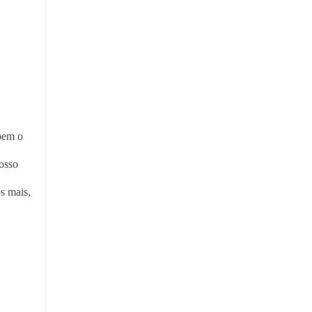
 bem o
osso
os mais,