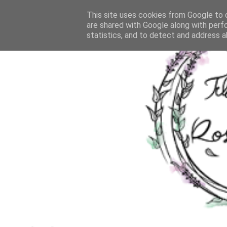
This site uses cookies from Google to d
are shared with Google along with perf
statistics, and to detect and address a