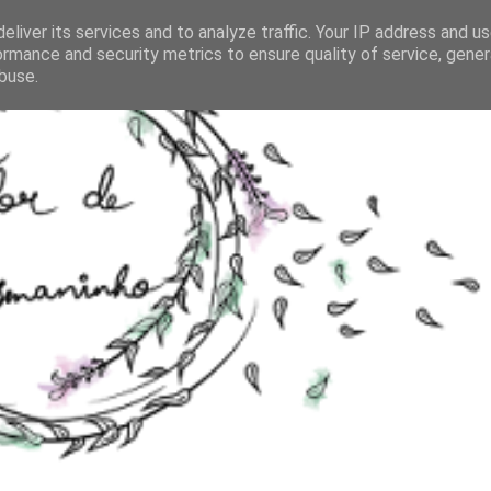
eliver its services and to analyze traffic. Your IP address and u
ormance and security metrics to ensure quality of service, gene
buse.