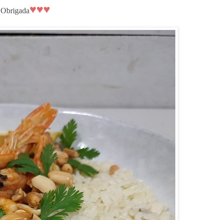
♥♥♥
♥
Obrigada