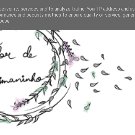
eliver its services and to analyze traffic. Your IP address and u
ormance and security metrics to ensure quality of service, gene
buse.