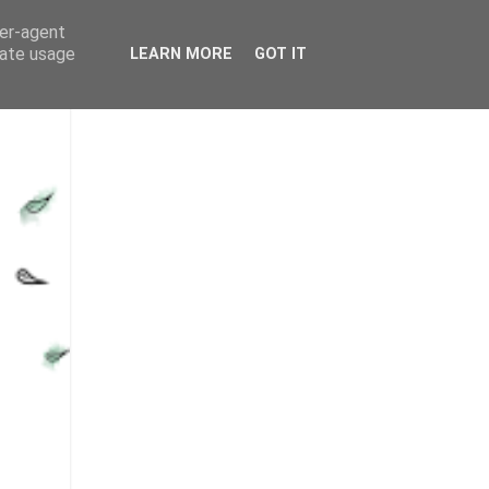
ser-agent
rate usage
LEARN MORE
GOT IT