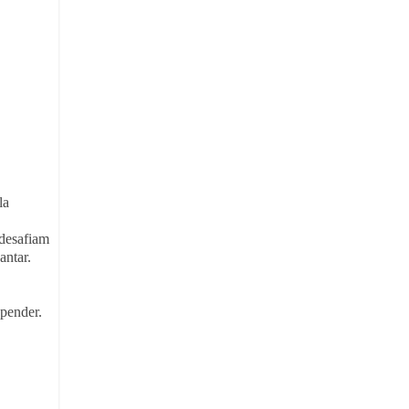
la
 desafiam
antar.
epender.