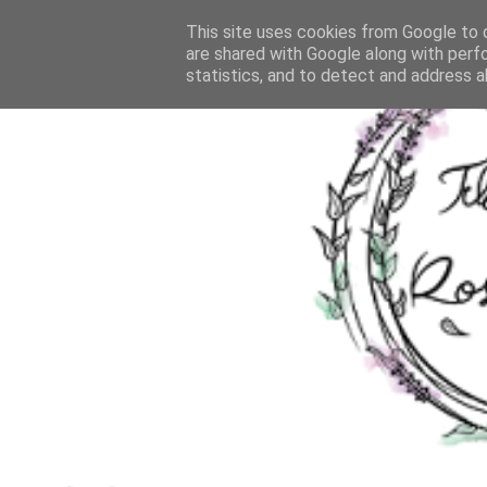
This site uses cookies from Google to d
are shared with Google along with perf
statistics, and to detect and address a