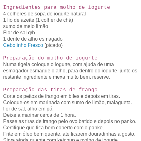
Ingredientes para molho de iogurte
4 colheres de sopa de iogurte natural
1 fio de azeite (1 colher de chá)
sumo de meio limão
Flor de sal q/b
1 dente de alho esmagado
Cebolinho Fresco
(picado)
Preparação do molho de iogurte
Numa tigela coloque o iogurte, com ajuda de uma
esmagador esmague o alho, para dentro do iogurte, junte os
restante ingrediente e mexa muito bem, reserve.
Preparação das tiras de frango
Corte os peitos de frango em bifes e depois em tiras.
Coloque-os em marinada com sumo de limão, malagueta.
flor de sal, alho em pó.
Deixe a marinar cerca de 1 hora.
Passe as tiras de frango pelo ovo batido e depois no panko.
Certifique que fica bem coberto com o panko.
Frite em óleo bem quente, ate ficarem douradinhas a gosto.
Sirva ainda quente com ketchup e molho de iogurte.