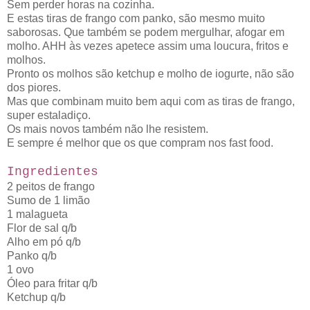
Sem perder horas na cozinha.
E estas tiras de frango com panko, são mesmo muito
saborosas. Que também se podem mergulhar, afogar em
molho. AHH às vezes apetece assim uma loucura, fritos e
molhos.
Pronto os molhos são ketchup e molho de iogurte, não são
dos piores.
Mas que combinam muito bem aqui com as tiras de frango,
super estaladiço.
Os mais novos também não lhe resistem.
E sempre é melhor que os que compram nos fast food.
Ingredientes
2 peitos de frango
Sumo de 1 limão
1 malagueta
Flor de sal q/b
Alho em pó q/b
Panko q/b
1 ovo
Óleo para fritar q/b
Ketchup q/b