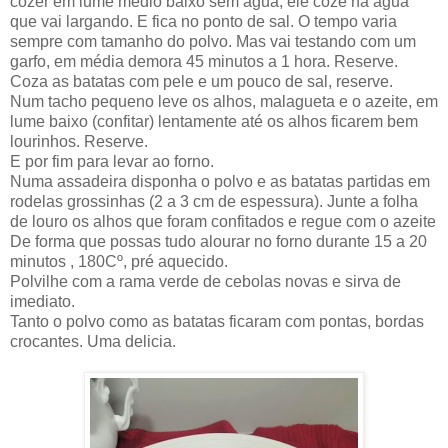
cozer em lume medio baixo sem agua, ele coze na agua
que vai largando. E fica no ponto de sal. O tempo varia
sempre com tamanho do polvo. Mas vai testando com um
garfo, em média demora 45 minutos a 1 hora. Reserve.
Coza as batatas com pele e um pouco de sal, reserve.
Num tacho pequeno leve os alhos, malagueta e o azeite, em
lume baixo (confitar) lentamente até os alhos ficarem bem
lourinhos. Reserve.
E por fim para levar ao forno.
Numa assadeira disponha o polvo e as batatas partidas em
rodelas grossinhas (2 a 3 cm de espessura).
Junte a folha
de louro os alhos que foram confitados e regue com o azeite
De forma que possas tudo alourar no forno durante 15 a 20
minutos , 180Cº, pré aquecido.
Polvilhe com a rama verde de cebolas novas e sirva de
imediato.
Tanto o polvo como as batatas ficaram com pontas, bordas
crocantes. Uma delicia.