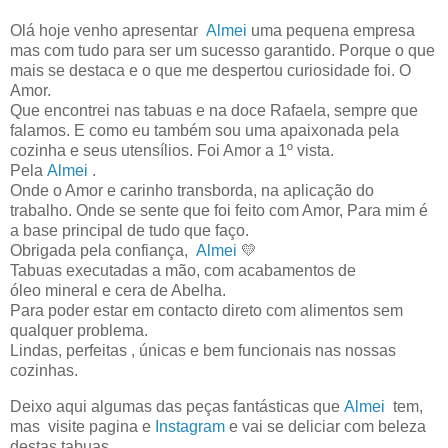
O
lá hoje venho apresentar
Almei
uma pequena empresa
mas com tudo para ser um sucesso garantido. Porque o que
mais se destaca e o que me despertou curiosidade foi. O
Amor.
Que encontrei nas tabuas e na doce Rafaela, sempre que
falamos. E como eu também sou uma apaixonada pela
cozinha e seus utensílios. Foi Amor a 1º vista.
Pela
Almei
.
Onde o Amor e carinho transborda, na aplicação do
trabalho. Onde se sente que foi feito com Amor, Para mim é
a base principal de tudo que faço.
Obrigada pela confiança,
Almei
💛
Tabuas executadas a mão, com acabamentos de
óleo mineral e cera de Abelha.
Para poder estar em contacto direto com alimentos sem
qualquer problema.
Lindas, perfeitas , únicas e bem funcionais nas nossas
cozinhas.
Deixo aqui algumas das peças fantásticas que
Almei
tem,
mas visite pagina e
Instagram
e vai se deliciar com beleza
destas tabuas.