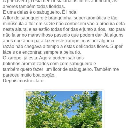
A primavera já esta bem instalada as flores abundam, as
arvores também todas floridas.
E uma delas é o sabugueiro. É linda.
A flor de sabugueiro é branquinha, super aromática e tão
minúscula a flor em si. Se não conhecem vão a procura dela
nesta altura, elas estão todas floridas e junto a rios. Isto para
não falar no maravilhoso passeio que podem dar. Já alguns
anos que ando para fazer este xarope, mas por alguma
razão não chegava a tempo a estas delicadas flores. Super
fáceis de encontrar, sempre a beira rio.
O xarope, já esta. Agora podem sair uns
bolinhos aromatizados com com sabugueiro e
também quero fazer um licor de sabugueiro. Também me
pareceu muito boa opção.
Depois mostro claro.