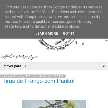
This site uses cookies from Google to deliver its services
and to analyze traffic. Your IP address and user-agent are
shared with Google along with performance and security
metrics to ensure quality of service, generate usage
statistics, and to detect and address abuse.
LEARN MORE
GOT IT
▼
terça-feira, 27 de abril de 2021
Tiras de Frango com Panko!