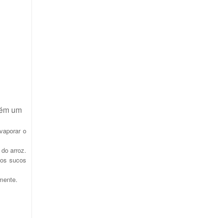
mbém um
vaporar o
 do arroz.
 os sucos
amente.