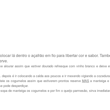
colocar lá dentro o açafrão em fio para libertar cor e sabor. Ta
erve.
e alourar assim que estiver dourado refresque com vinho branco e deixe e
. depois é ir colocando a calda aos poucos e ir mexendo vigiando a cozedura
alteie os cogumelos assim que estiverem prontos reserve
MAS
a manteiga e
se pode desperdiçar.
e sopa de manteiga os cogumelos e por fim o queijo parmesão, sirva imediat