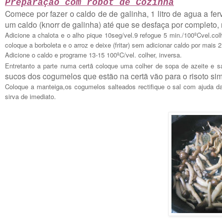
Preparação com robot de Cozinha
Comece por fazer o caldo de de galinha, 1 litro de agua a fer
um caldo (knorr de galinha) até que se desfaça por completo, 
Adicione a chalota e o alho pique 10seg/vel.9 refogue 5 min./100ºCvel.col
coloque a borboleta e o arroz e deixe (fritar) sem adicionar caldo por mais 2
Adicione o caldo e programe 13-15 100ºC/vel. colher, inversa.
Entretanto a parte numa certã coloque uma colher de sopa de azeite e 
sucos dos cogumelos que estão na certã vão para o risoto sim
Coloque a manteiga,os cogumelos salteados rectifique o sal com ajuda da
sirva de imediato.