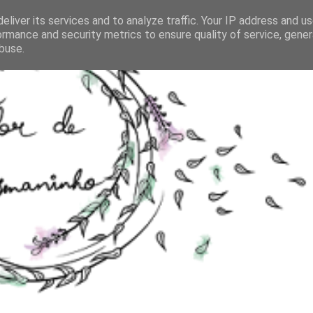
eliver its services and to analyze traffic. Your IP address and u
ormance and security metrics to ensure quality of service, gene
buse.