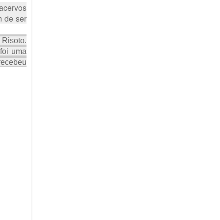
acervos
m de ser
 Risoto.
foi uma
 recebeu