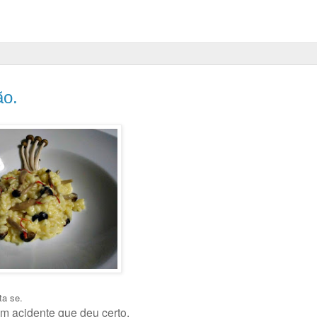
ão.
ta se.
Um acidente que deu certo.