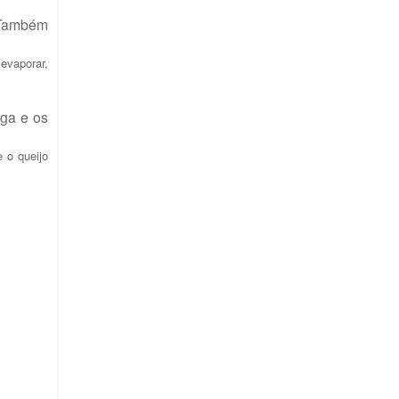
. Também
 evaporar,
ga e os
 o queijo