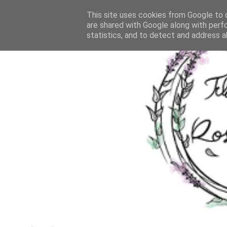
This site uses cookies from Google to d
are shared with Google along with perf
statistics, and to detect and address a