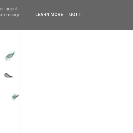
ser-agent
rate usage
LEARN MORE
GOT IT